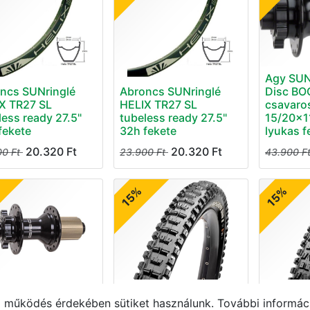
Agy SUN
ncs SUNringlé
Abroncs SUNringlé
Disc BO
X TR27 SL
HELIX TR27 SL
csavaro
less ready 27.5"
tubeless ready 27.5"
15/20x
fekete
32h fekete
lyukas f
20.320
Ft
20.320
Ft
00
Ft
23.900
Ft
43.900
F
15%
15%
SUNringlé SRC
Külső Maxxis
Külső M
működés érdekében sütiket használunk. További informáci
 BOOST hátsó 6
27.5X2.40 MINION
27.5X2.