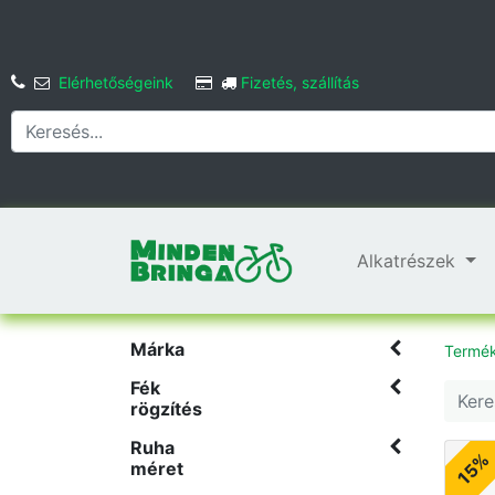
Elérhetőségeink
Fizetés, szállítás
Alkatrészek
Márka
Termé
Fék
rögzítés
Ruha
15%
méret