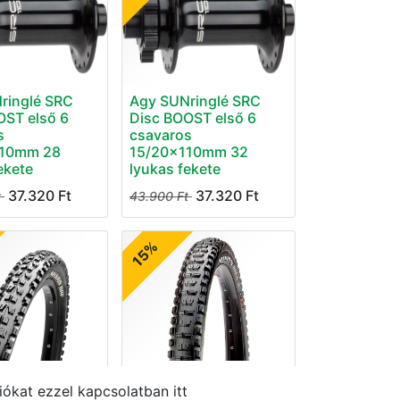
ringlé SRC
Agy SUNringlé SRC
OST első 6
Disc BOOST első 6
s
csavaros
110mm 28
15/20x110mm 32
ekete
lyukas fekete
37.320
Ft
37.320
Ft
t
43.900
Ft
15%
axxis
Külső Maxxis
ókat ezzel kapcsolatban itt
50 MINION DHF
29X2.40WT MINION