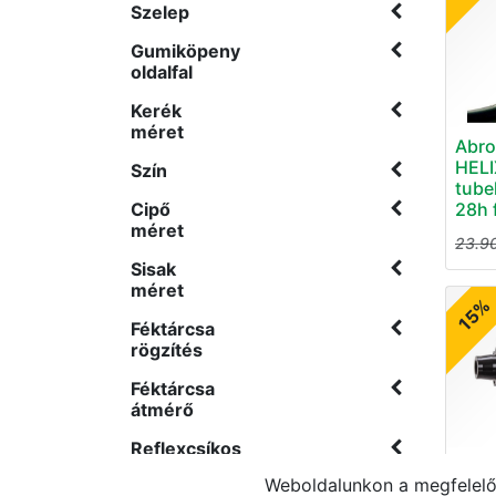
Szelep
Gumiköpeny
oldalfal
Kerék
méret
Abro
HELI
Szín
tube
28h 
Cipő
méret
23.9
Sisak
méret
15%
Féktárcsa
rögzítés
Féktárcsa
átmérő
Reflexcsíkos
Agy 
Weboldalunkon a megfelelő 
Disc
Sebesség