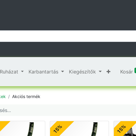
Ruházat
Karbantartás
Kiegészítők
Kosár
kek
Akciós termék
15%
15%