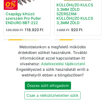
KÜLLÖHUZO KULCS
3,3MM ZÖLD
Csapágy kihúzó
SZERSZÁM
szerszám Pro Puller
KÜLLÖHUZO KULCS
ENDURO BBT-222
3,3MM ZÖLD
118.920
Ft
920
Ft
139.900
Ft
1.088
Ft
15%
15%
Weboldalunkon a megfelelő működés
érdekében sütiket használunk. További
információkat ezzel kapcsolatban itt
olvashatsz:
Adatkezelési tájékoztató
Engedélyezed a sütik használatát erről a
webhelyről ebben a böngészőben?
KÜLLÖHUZO KULCS
KÜLLÖHUZO KULCS 2-
3,22MM FEKETE
ES KÜLLÖHÖZ
Összes sütit elfogadom
SZERSZÁM
SZERSZÁM
KÜLLÖHUZO KULCS
KÜLLÖHUZO KULCS
Csak a nélkülözhetetlen sütik
3,22MM FEKETE
3,45MM PIROS
1.020
Ft
1.020
Ft
1.200
Ft
1.200
Ft