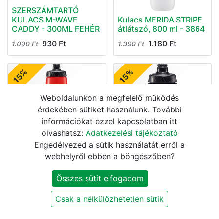
SZERSZÁMTARTÓ
KULACS M-WAVE
Kulacs MERIDA STRIPE
CADDY - 300ML FEHÉR
átlátszó, 800 ml - 3864
930
Ft
1.180
Ft
1.090
Ft
1.390
Ft
15%
15%
Weboldalunkon a megfelelő működés
érdekében sütiket használunk. További
információkat ezzel kapcsolatban itt
olvashatsz:
Adatkezelési tájékoztató
Engedélyezed a sütik használatát erről a
Kulacs MERIDA STRIPE
Kulacs MERIDA STRIPE
piros 800 ml - 3778
fekete 500 ml - 3693
webhelyről ebben a böngészőben?
1.180
Ft
1.100
Ft
1.390
Ft
1.290
Ft
Összes sütit elfogadom
15%
15%
Csak a nélkülözhetetlen sütik